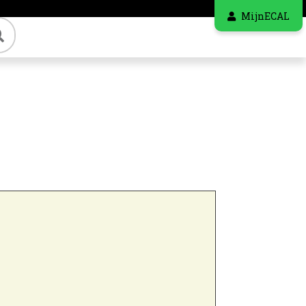
MijnECAL
Zoeken