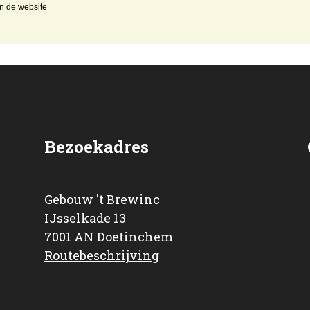
an de website
Bezoekadres
Gebouw 't Brewinc
IJsselkade 13
7001 AN Doetinchem
Routebeschrijving