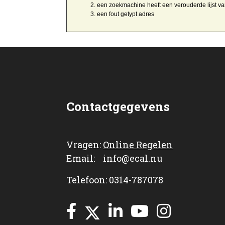
een zoekmachine heeft een
verouderde lijst v
een
fout getypt
adres
Contactgegevens
Vragen:
Online Regelen
Email: info@ecal.nu
Telefoon: 0314-787078