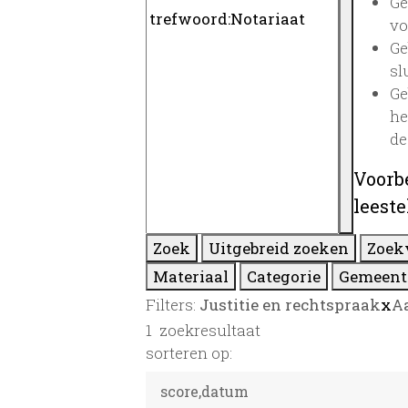
Ge
vo
Ge
sl
Ge
he
de
Voorb
leest
Zoek
Uitgebreid zoeken
Zoek
Materiaal
Categorie
Gemeent
Filters:
Justitie en rechtspraak
x
A
1
zoekresultaat
sorteren op: