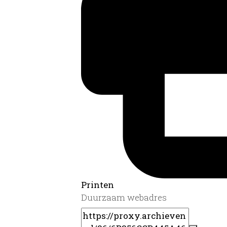
Printen
Duurzaam webadres