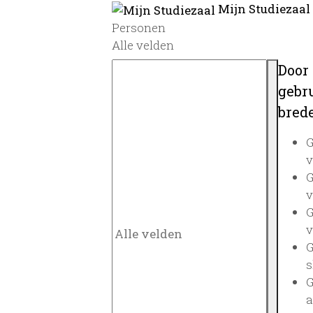
Mijn Studiezaal
Personen
Alle velden
Door
gebru
brede
G
v
G
v
G
v
G
s
G
a