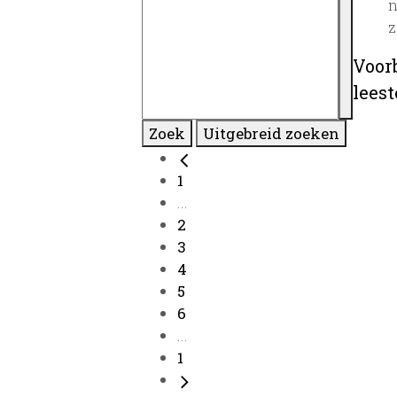
n
z
Voor
lees
Zoek
Uitgebreid zoeken
1
...
2
3
4
5
6
...
1