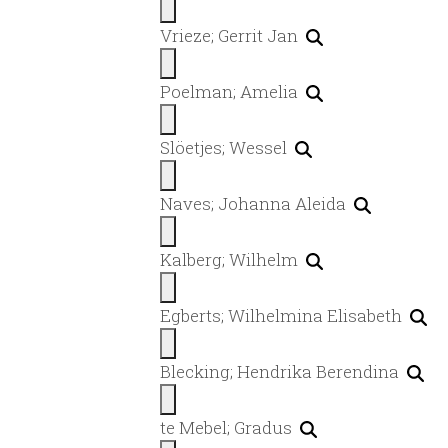
Vrieze; Gerrit Jan
Poelman; Amelia
Slöetjes; Wessel
Naves; Johanna Aleida
Kalberg; Wilhelm
Egberts; Wilhelmina Elisabeth
Blecking; Hendrika Berendina
te Mebel; Gradus