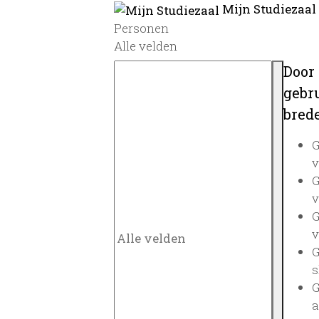
Mijn Studiezaal
Personen
Alle velden
Door
gebru
brede
G
v
G
v
G
v
G
s
G
a