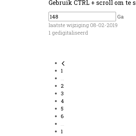
Gebruik CTRL + scroll om te s
Ga
laatste wijziging 08-02-2019
1 gedigitaliseerd
1
...
2
3
4
5
6
...
1