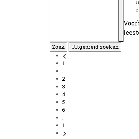
n
z
Voor
lees
Zoek
Uitgebreid zoeken
1
...
2
3
4
5
6
...
1