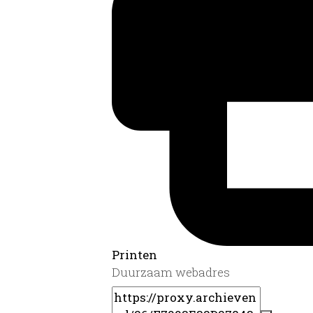
Printen
Duurzaam webadres