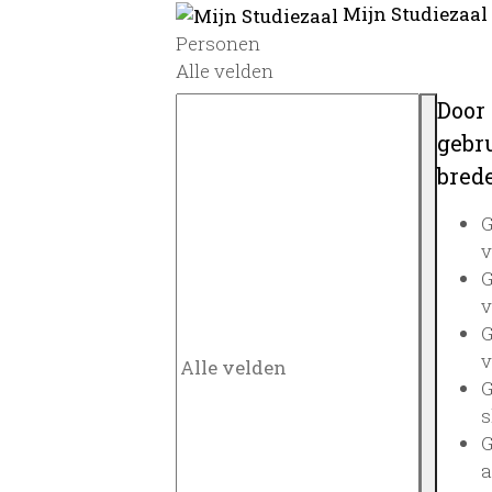
Mijn Studiezaal
Personen
Alle velden
Door
gebru
brede
G
v
G
v
G
v
G
s
G
a