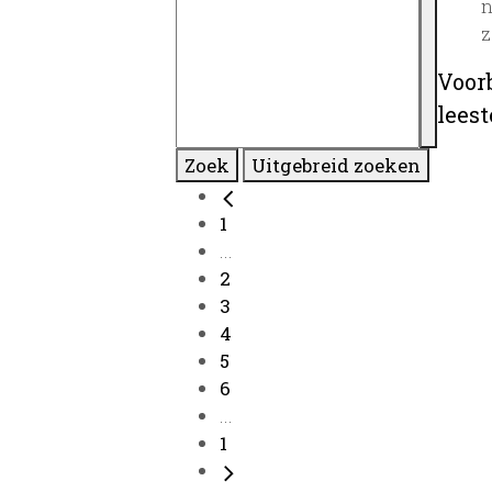
n
z
Voor
lees
Zoek
Uitgebreid zoeken
1
...
2
3
4
5
6
...
1