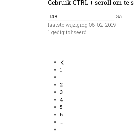
Gebruik CTRL + scroll om te s
Ga
laatste wijziging 08-02-2019
1 gedigitaliseerd
1
...
2
3
4
5
6
...
1