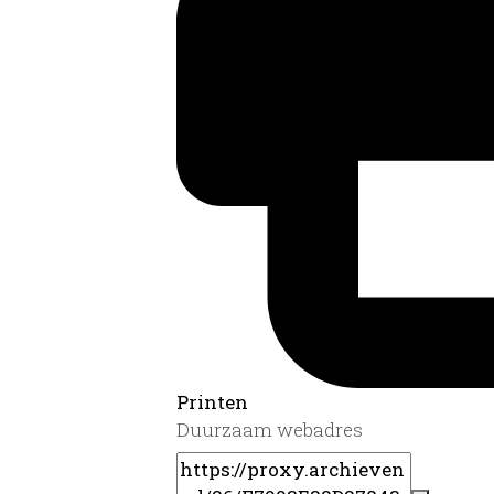
Printen
Duurzaam webadres