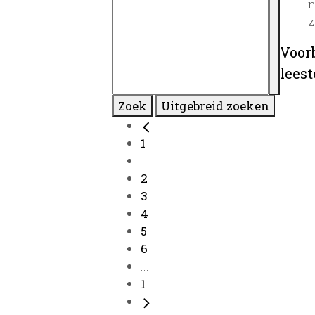
n
z
Voor
lees
Zoek
Uitgebreid zoeken
1
...
2
3
4
5
6
...
1