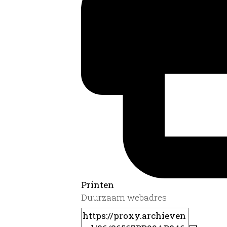
Printen
Duurzaam webadres