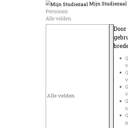
Mijn Studiezaal
Personen
Alle velden
Door
gebru
brede
G
v
G
v
G
v
G
s
G
a