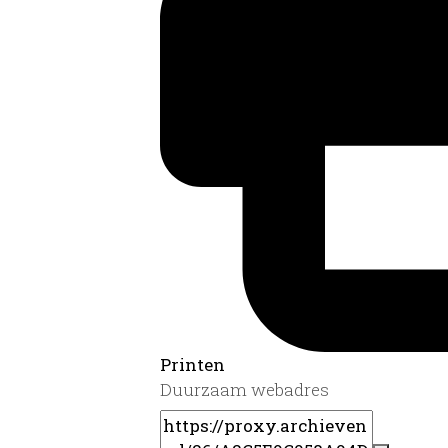
Printen
Duurzaam webadres