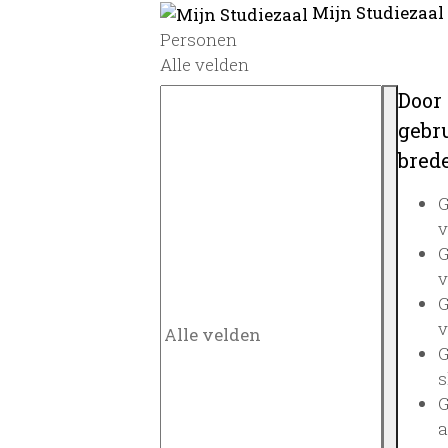
Mijn Studiezaal
Personen
Alle velden
Door
gebru
brede
G
v
G
v
G
v
G
s
G
a