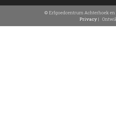
© Erfgoedcentrum Achterhoek en 
Privacy
|
Ontwik