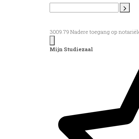
3009.79 Nadere toegang op notariël
Mijn Studiezaal