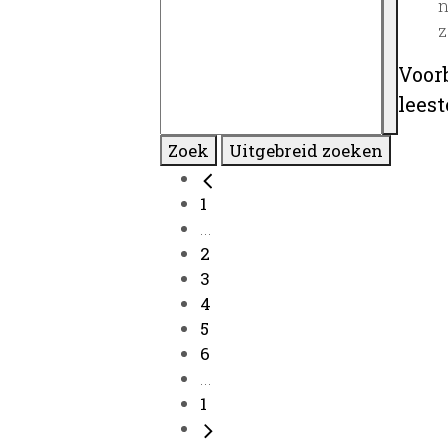
n
z
Voor
lees
Zoek
Uitgebreid zoeken
1
...
2
3
4
5
6
...
1