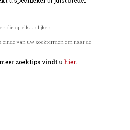
t u specifieker of juist breder:
 die op elkaar lijken.
n einde van uw zoektermen om naar de
 meer zoektips vindt u
hier
.