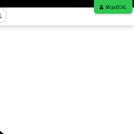
MijnECAL
Zoeken