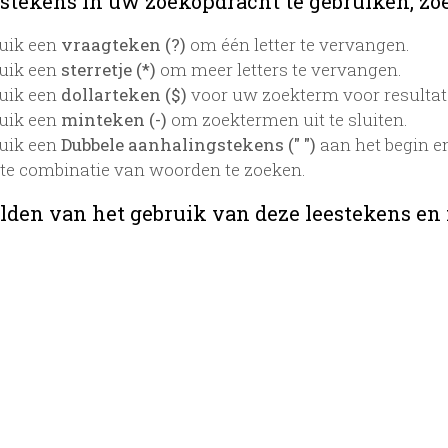
stekens in uw zoekopdracht te gebruiken, zoek
uik een
vraagteken (?)
om één letter te vervangen.
uik een
sterretje (*)
om meer letters te vervangen.
uik een
dollarteken ($)
voor uw zoekterm voor resultaten
uik een
minteken (-)
om zoektermen uit te sluiten.
uik een
Dubbele aanhalingstekens (" ")
aan het begin e
te combinatie van woorden te zoeken.
lden van het gebruik van deze leestekens en