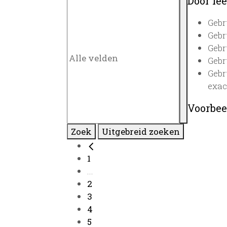
Door lee
Gebr
Gebr
Gebr
Gebr
Gebr
exac
Voorbee
Zoek
Uitgebreid zoeken
1
...
2
3
4
5