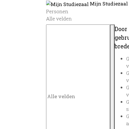
Mijn Studiezaal
Personen
Alle velden
Door
gebru
brede
G
v
G
v
G
v
G
s
G
a