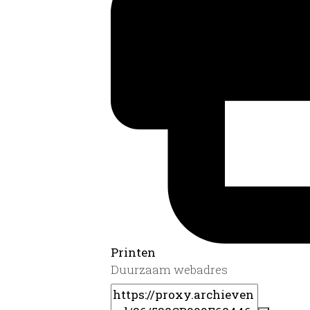
Printen
Duurzaam webadres