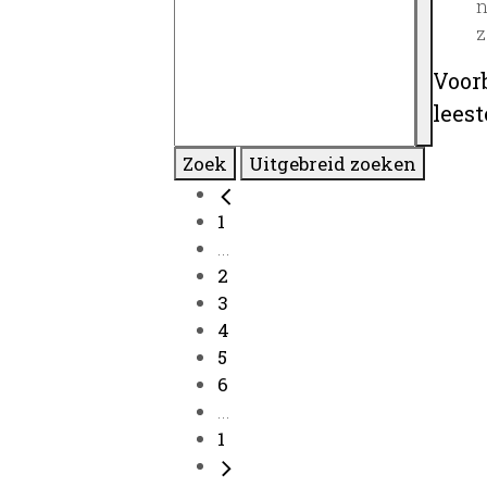
n
z
Voor
lees
Zoek
Uitgebreid zoeken
1
...
2
3
4
5
6
...
1