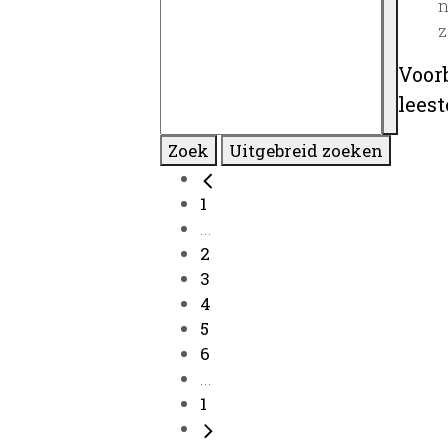
n
z
Voor
lees
Zoek
Uitgebreid zoeken
1
...
2
3
4
5
6
...
1