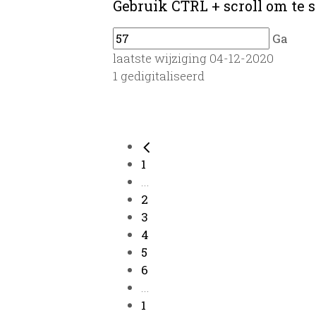
Gebruik CTRL + scroll om te s
Ga
laatste wijziging 04-12-2020
1 gedigitaliseerd
1
...
2
3
4
5
6
...
1