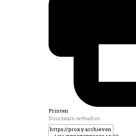
Printen
Duurzaam webadres