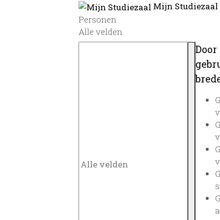
Mijn Studiezaal
Personen
Alle velden
Door
gebru
brede
G
v
G
v
G
v
G
s
G
a