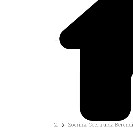
Zoerink; Geertruida Berend