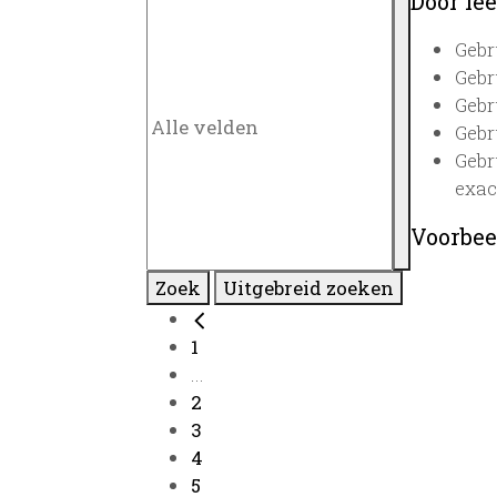
Door lee
Gebr
Gebr
Gebr
Gebr
Gebr
exac
Voorbee
Zoek
Uitgebreid zoeken
1
...
2
3
4
5