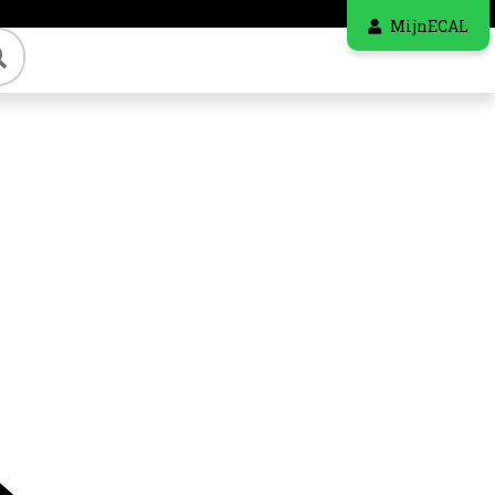
MijnECAL
Zoeken