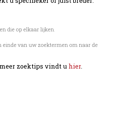
t u specifieker of juist breder:
 die op elkaar lijken.
n einde van uw zoektermen om naar de
 meer zoektips vindt u
hier
.