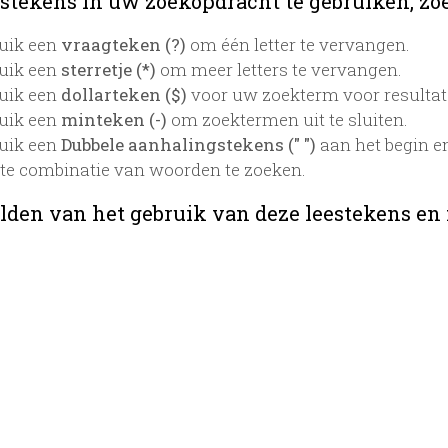
stekens in uw zoekopdracht te gebruiken, zoek
uik een
vraagteken (?)
om één letter te vervangen.
uik een
sterretje (*)
om meer letters te vervangen.
uik een
dollarteken ($)
voor uw zoekterm voor resultaten
uik een
minteken (-)
om zoektermen uit te sluiten.
uik een
Dubbele aanhalingstekens (" ")
aan het begin e
te combinatie van woorden te zoeken.
lden van het gebruik van deze leestekens en