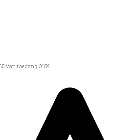
435 van toegang 0159