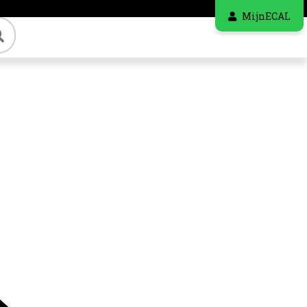
MijnECAL
Zoeken