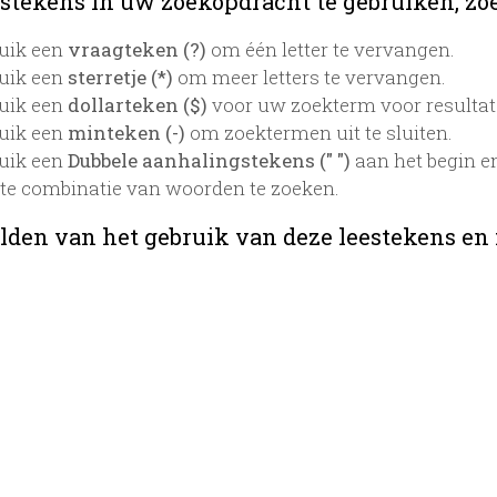
stekens in uw zoekopdracht te gebruiken, zoek
uik een
vraagteken (?)
om één letter te vervangen.
uik een
sterretje (*)
om meer letters te vervangen.
uik een
dollarteken ($)
voor uw zoekterm voor resultaten
uik een
minteken (-)
om zoektermen uit te sluiten.
uik een
Dubbele aanhalingstekens (" ")
aan het begin e
te combinatie van woorden te zoeken.
lden van het gebruik van deze leestekens en