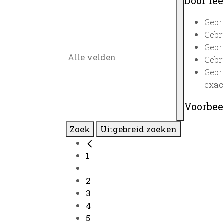
Door lee
Gebr
Gebr
Gebr
Gebr
Gebr
exac
Voorbee
Zoek
Uitgebreid zoeken
1
...
2
3
4
5