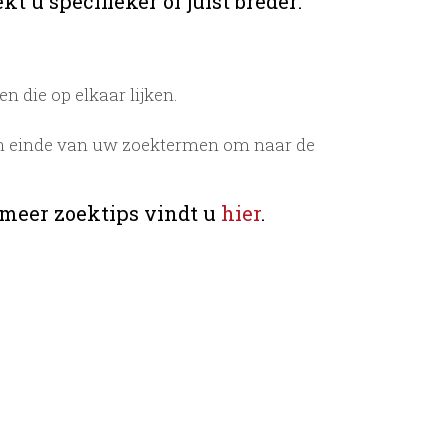
t u specifieker of juist breder:
 die op elkaar lijken.
n einde van uw zoektermen om naar de
 meer zoektips vindt u
hier
.