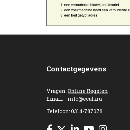
een
verouderde bladwijzer/favoriet
een zoekmachine heeft een
verouderde li
een
fout getypt
adres
Contactgegevens
Vragen:
Online Regelen
Email: info@ecal.nu
Telefoon: 0314-787078