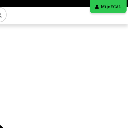
MijnECAL
Zoeken