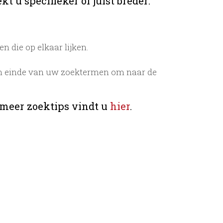
t u specifieker of juist breder:
 die op elkaar lijken.
n einde van uw zoektermen om naar de
 meer zoektips vindt u
hier
.