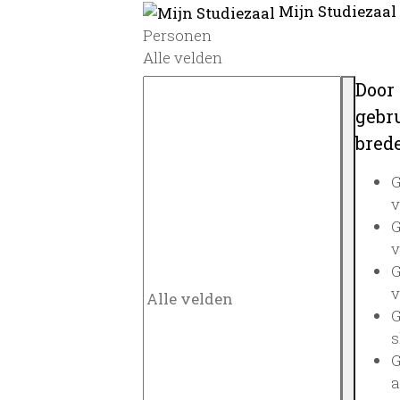
Mijn Studiezaal
Personen
Alle velden
Door
gebru
brede
G
v
G
v
G
v
G
s
G
a