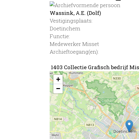
Wassink, A.E. (Dolf)
Vestigingsplaats:
Doetinchem
Functie:
Medewerker Misset
Archieftoegang(en):
1403 Collectie Grafisch bedrijf Mi
+
−