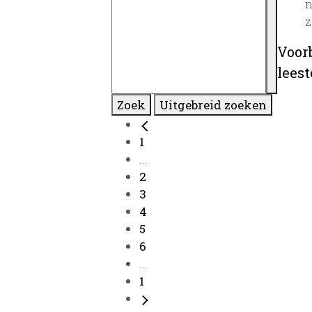
n
z
Voor
lees
Zoek
Uitgebreid zoeken
1
...
2
3
4
5
6
...
1