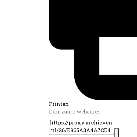
Printen
Duurzaam webadres