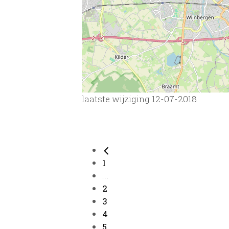
laatste wijziging 12-07-2018
1
...
2
3
4
5