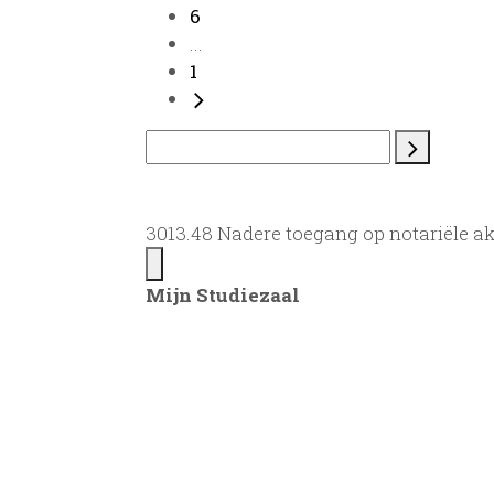
6
...
1
3013.48 Nadere toegang op notariële a
Mijn Studiezaal