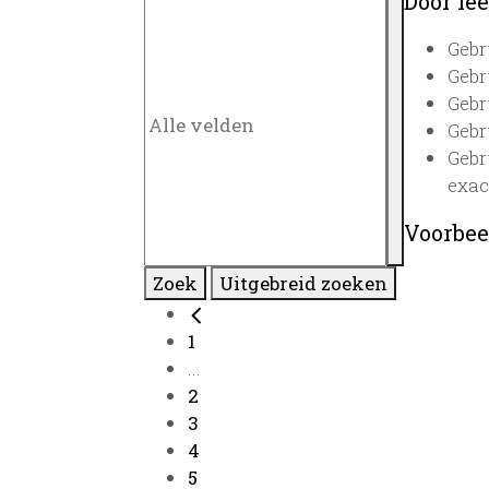
Door lee
Gebr
Gebr
Gebr
Gebr
Gebr
exac
Voorbee
Zoek
Uitgebreid zoeken
1
...
2
3
4
5