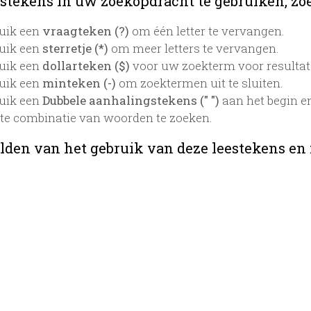
stekens in uw zoekopdracht te gebruiken, zoek
uik een
vraagteken (?)
om één letter te vervangen.
uik een
sterretje (*)
om meer letters te vervangen.
uik een
dollarteken ($)
voor uw zoekterm voor resultaten
uik een
minteken (-)
om zoektermen uit te sluiten.
uik een
Dubbele aanhalingstekens (" ")
aan het begin e
te combinatie van woorden te zoeken.
lden van het gebruik van deze leestekens en