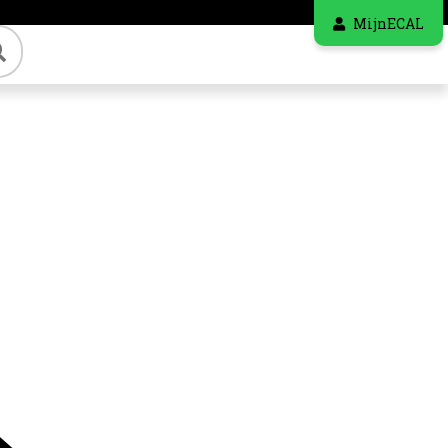
MijnECAL
Zoeken