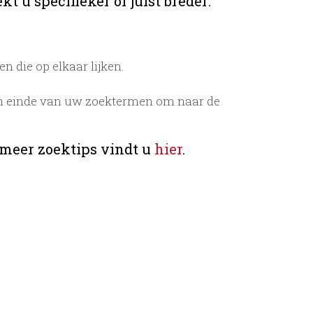
t u specifieker of juist breder:
 die op elkaar lijken.
n einde van uw zoektermen om naar de
 meer zoektips vindt u
hier
.