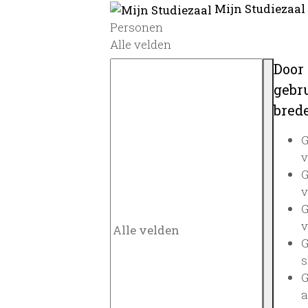
Mijn Studiezaal
Personen
Alle velden
Door
gebru
brede
G
v
G
v
G
v
G
s
G
a