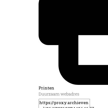
Printen
Duurzaam webadres