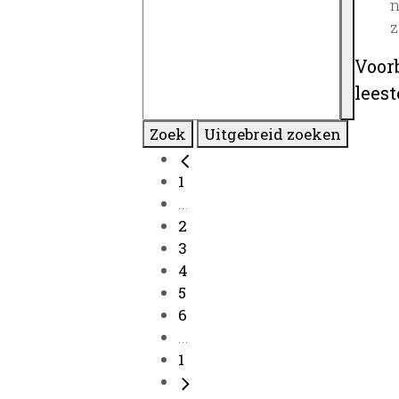
n
z
Voor
lees
Zoek
Uitgebreid zoeken
1
...
2
3
4
5
6
...
1