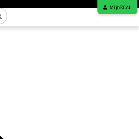
MijnECAL
Zoeken