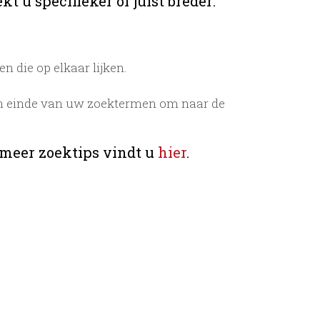
t u specifieker of juist breder:
 die op elkaar lijken.
n einde van uw zoektermen om naar de
 meer zoektips vindt u
hier
.