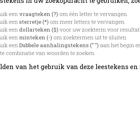
stekens in uw zoekopdracht te gebruiken, zoek
uik een
vraagteken (?)
om één letter te vervangen.
uik een
sterretje (*)
om meer letters te vervangen.
uik een
dollarteken ($)
voor uw zoekterm voor resultaten
uik een
minteken (-)
om zoektermen uit te sluiten.
uik een
Dubbele aanhalingstekens (" ")
aan het begin e
te combinatie van woorden te zoeken.
lden van het gebruik van deze leestekens en