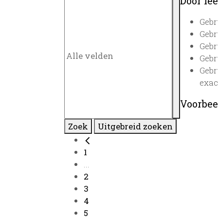
Door lee
Gebr
Gebr
Gebr
Gebr
Gebr
exac
Voorbee
Zoek
Uitgebreid zoeken
1
...
2
3
4
5