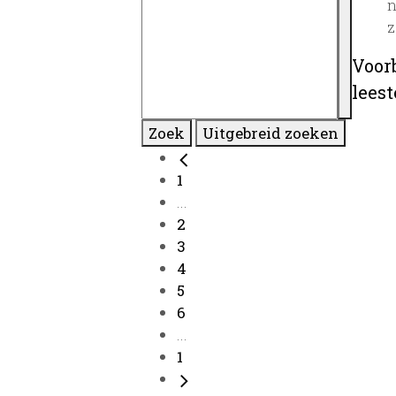
n
z
Voor
lees
Zoek
Uitgebreid zoeken
1
...
2
3
4
5
6
...
1