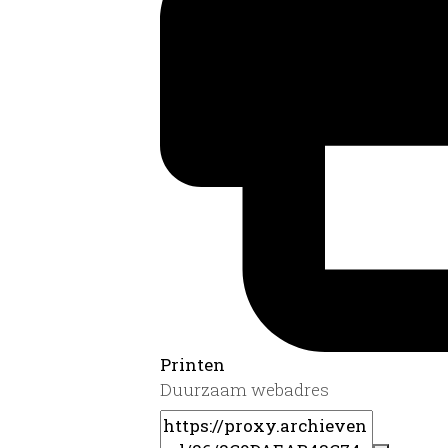
Printen
Duurzaam webadres