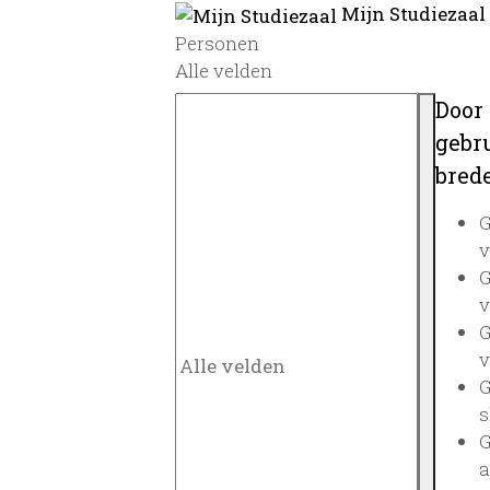
Mijn Studiezaal
Personen
Alle velden
Door
gebru
brede
G
v
G
v
G
v
G
s
G
a