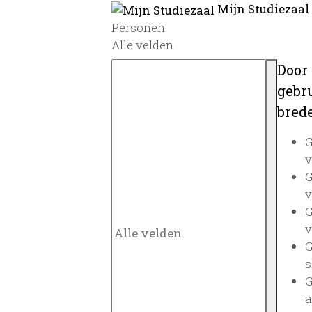
Mijn Studiezaal
Personen
Alle velden
Door
gebru
brede
G
v
G
v
G
v
G
s
G
a