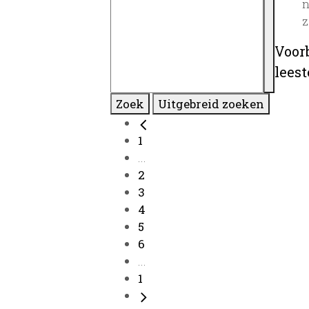
n
z
Voor
lees
Zoek
Uitgebreid zoeken
1
...
2
3
4
5
6
...
1