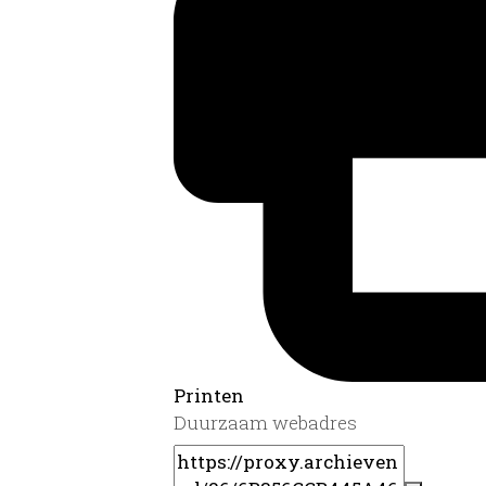
Printen
Duurzaam webadres