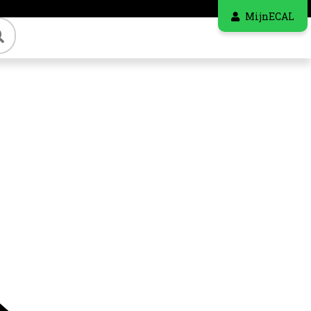
MijnECAL
Zoeken