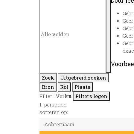
Door lee
Gebr
Gebr
Gebr
Gebr
Gebr
exac
Voorbee
Zoek
Uitgebreid zoeken
Bron
Rol
Plaats
Filter:
'Verk
x
Filters legen
1
personen
sorteren op: