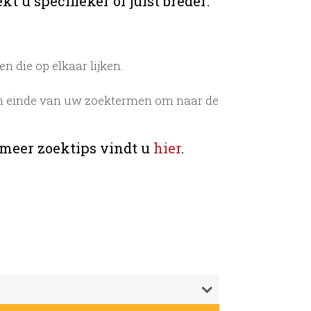
t u specifieker of juist breder:
 die op elkaar lijken.
n einde van uw zoektermen om naar de
 meer zoektips vindt u
hier
.