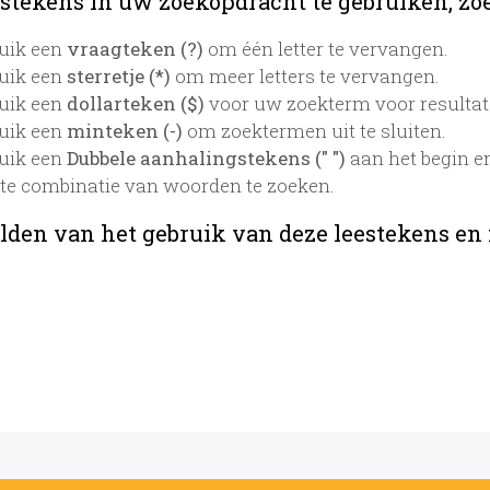
stekens in uw zoekopdracht te gebruiken, zoek
uik een
vraagteken (?)
om één letter te vervangen.
uik een
sterretje (*)
om meer letters te vervangen.
uik een
dollarteken ($)
voor uw zoekterm voor resultaten
uik een
minteken (-)
om zoektermen uit te sluiten.
uik een
Dubbele aanhalingstekens (" ")
aan het begin e
te combinatie van woorden te zoeken.
lden van het gebruik van deze leestekens en