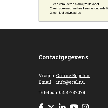
een
verouderde bladwijzer/favoriet
een zoekmachine heeft een
verouderde li
een
fout getypt
adres
Contactgegevens
Vragen:
Online Regelen
Email: info@ecal.nu
Telefoon: 0314-787078