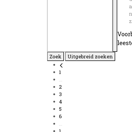
a
n
z
Voor
lees
Zoek
Uitgebreid zoeken
1
...
2
3
4
5
6
...
1