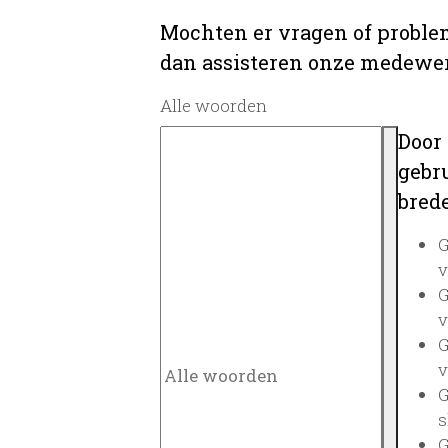
Mochten er vragen of problem
dan assisteren onze medewerk
Alle woorden
Door
gebru
brede
G
v
G
v
G
v
G
s
G