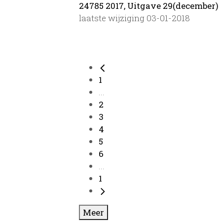
24785 2017, Uitgave 29(december)
laatste wijziging 03-01-2018
1
...
2
3
4
5
6
...
1
Meer