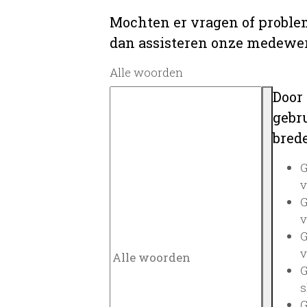
Mochten er vragen of problem
dan assisteren onze medewerk
Alle woorden
Door
gebru
brede
G
v
G
v
G
v
G
s
G