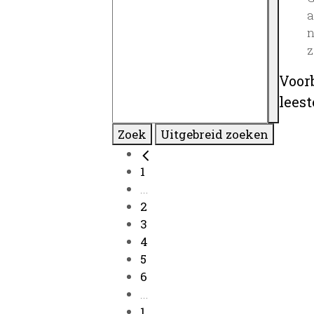
a
n
z
Voor
lees
Zoek
Uitgebreid zoeken
1
...
2
3
4
5
6
...
1