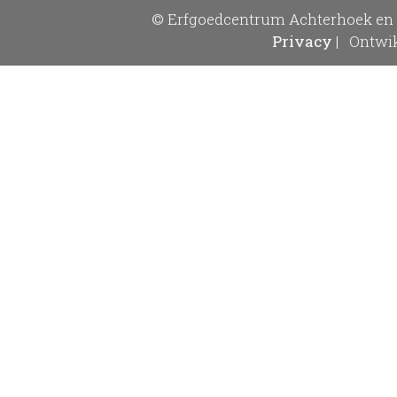
© Erfgoedcentrum Achterhoek en 
Privacy
|
Ontwik