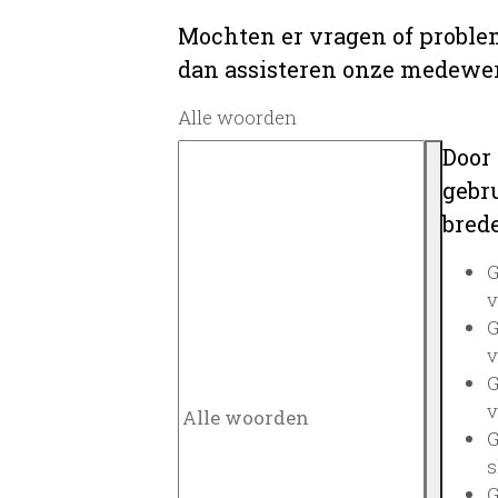
Mochten er vragen of problem
dan assisteren onze medewerk
Alle woorden
Door
gebru
brede
G
v
G
v
G
v
G
s
G