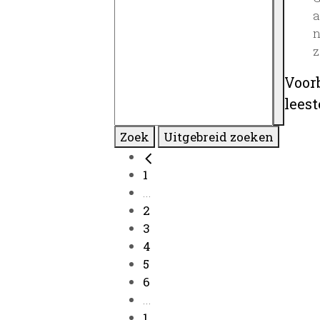
a
n
z
Voor
lees
Zoek
Uitgebreid zoeken
1
...
2
3
4
5
6
...
1