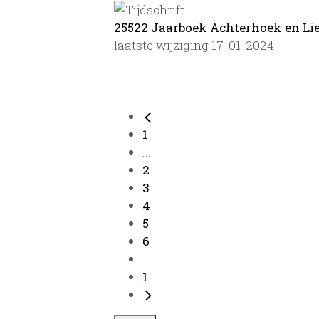
25522 Jaarboek Achterhoek en Lieme
laatste wijziging 17-01-2024
1
...
2
3
4
5
6
...
1