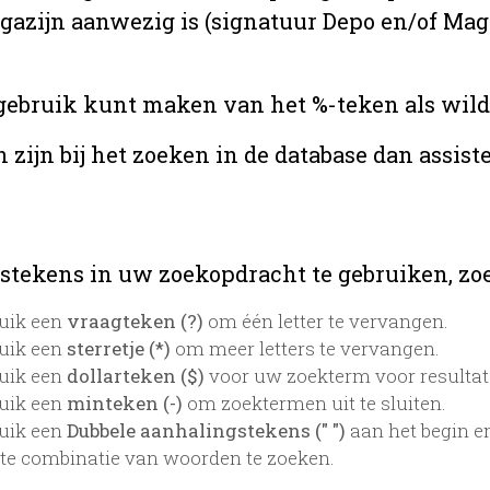
agazijn aanwezig is (signatuur Depo en/of Maga
u gebruik kunt maken van het %-teken als wild
zijn bij het zoeken in de database dan assis
stekens in uw zoekopdracht te gebruiken, zoek
uik een
vraagteken (?)
om één letter te vervangen.
uik een
sterretje (*)
om meer letters te vervangen.
uik een
dollarteken ($)
voor uw zoekterm voor resultaten
uik een
minteken (-)
om zoektermen uit te sluiten.
uik een
Dubbele aanhalingstekens (" ")
aan het begin e
te combinatie van woorden te zoeken.