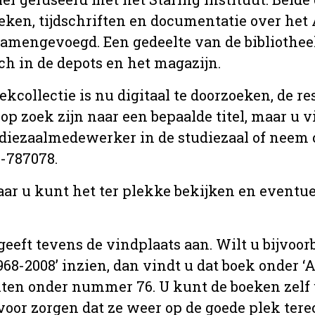
oeken, tijdschriften en documentatie over he
 samengevoegd. Een gedeelte van de bibliotheek
ch in de depots en het magazijn.
kcollectie is nu digitaal te doorzoeken, de res
p zoek zijn naar een bepaalde titel, maar u v
udiezaalmedewerker in de studiezaal of neem 
4-787078.
aar u kunt het ter plekke bekijken en eventu
geeft tevens de vindplaats aan. Wilt u bijvoor
68-2008’ inzien, dan vindt u dat boek onder ‘Aal
ten onder nummer 76. U kunt de boeken zelf 
l voor zorgen dat ze weer op de goede plek ter