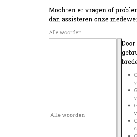
Mochten er vragen of problem
dan assisteren onze medewerk
Alle woorden
Door
gebru
brede
G
v
G
v
G
v
G
s
G