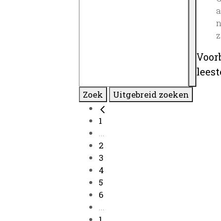
a
n
z
Voor
lees
Zoek
Uitgebreid zoeken
1
...
2
3
4
5
6
...
1