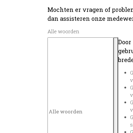
Mochten er vragen of problem
dan assisteren onze medewerk
Alle woorden
Door
gebru
brede
G
v
G
v
G
v
G
s
G