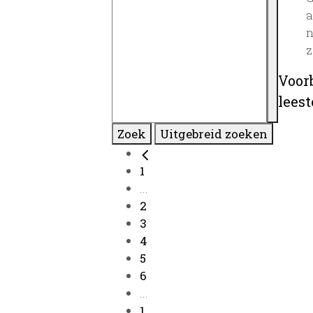
a
n
z
Voor
lees
Zoek
Uitgebreid zoeken
1
...
2
3
4
5
6
...
1