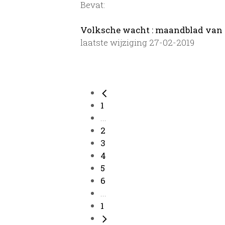
Bevat:
Volksche wacht : maandblad van 
laatste wijziging 27-02-2019
1
...
2
3
4
5
6
...
1