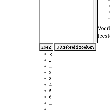
a
n
z
Voor
lees
Zoek
Uitgebreid zoeken
1
...
2
3
4
5
6
...
1