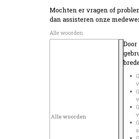
Mochten er vragen of problem
dan assisteren onze medewerk
Alle woorden
Door
gebru
brede
G
v
G
v
G
v
G
s
G