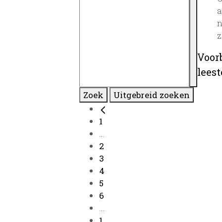
a
n
z
Voor
lees
Zoek
Uitgebreid zoeken
1
...
2
3
4
5
6
...
1