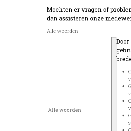
Mochten er vragen of problem
dan assisteren onze medewerk
Alle woorden
Door
gebru
brede
G
v
G
v
G
v
G
s
G