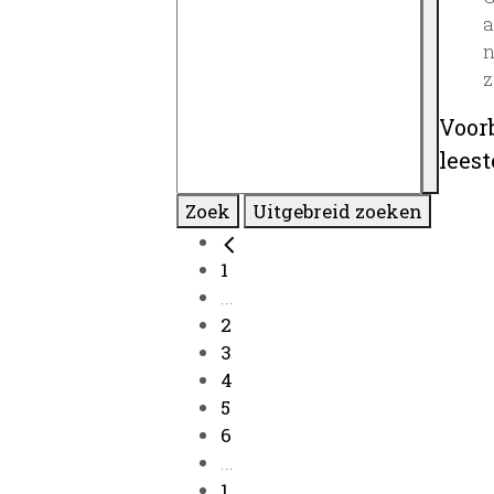
a
n
z
Voor
lees
Zoek
Uitgebreid zoeken
1
...
2
3
4
5
6
...
1