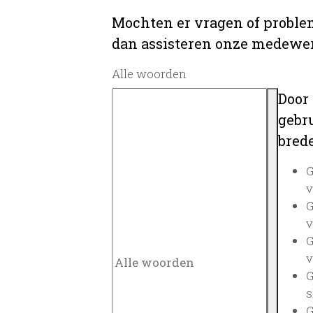
Mochten er vragen of problem
dan assisteren onze medewerk
Alle woorden
Door
gebru
brede
G
v
G
v
G
v
G
s
G