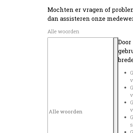
Mochten er vragen of problem
dan assisteren onze medewerk
Alle woorden
Door
gebru
brede
G
v
G
v
G
v
G
s
G