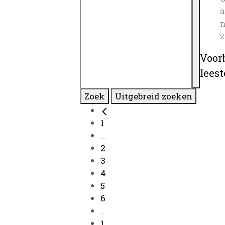
a
n
z
Voor
lees
Zoek
Uitgebreid zoeken
1
...
2
3
4
5
6
...
1