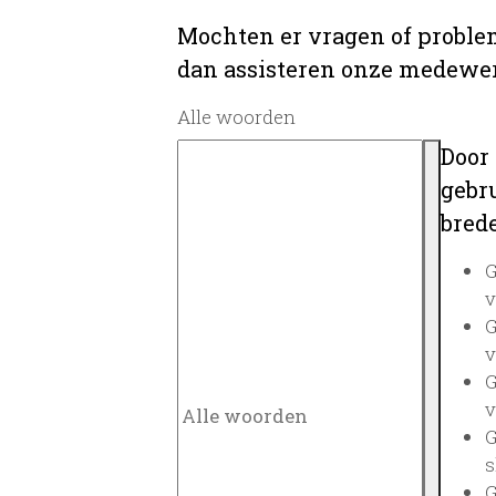
Mochten er vragen of problem
dan assisteren onze medewerk
Alle woorden
Door
gebru
brede
G
v
G
v
G
v
G
s
G