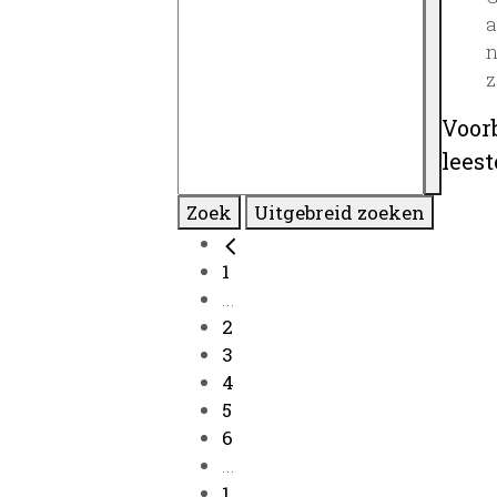
a
n
z
Voor
lees
Zoek
Uitgebreid zoeken
1
...
2
3
4
5
6
...
1