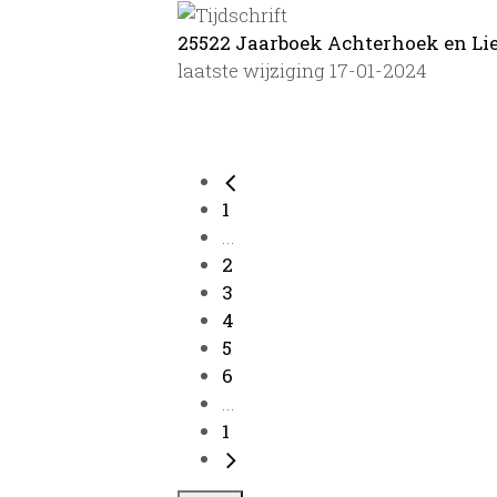
25522 Jaarboek Achterhoek en Lieme
laatste wijziging 17-01-2024
1
...
2
3
4
5
6
...
1