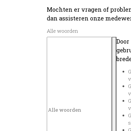
Mochten er vragen of problem
dan assisteren onze medewerk
Alle woorden
Door
gebru
brede
G
v
G
v
G
v
G
s
G