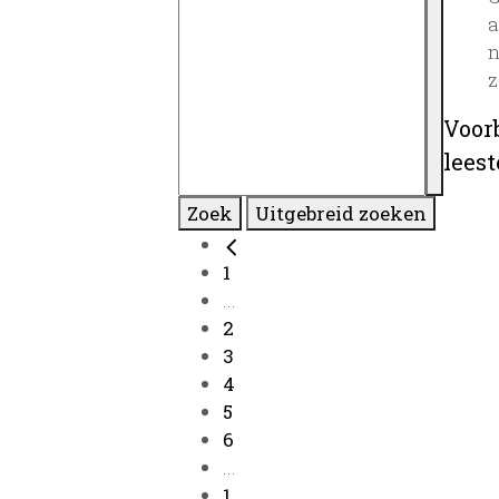
a
n
z
Voor
lees
Zoek
Uitgebreid zoeken
1
...
2
3
4
5
6
...
1