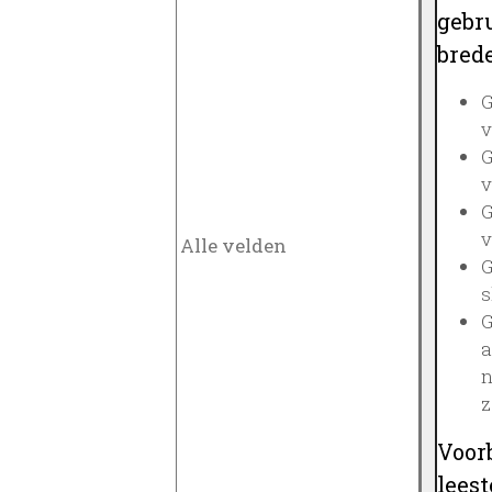
gebru
brede
G
v
G
v
G
v
G
s
G
a
n
z
Voor
lees