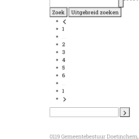
Zoek
Uitgebreid zoeken
1
...
2
3
4
5
6
...
1
0119 Gemeentebestuur Doetinchem, 