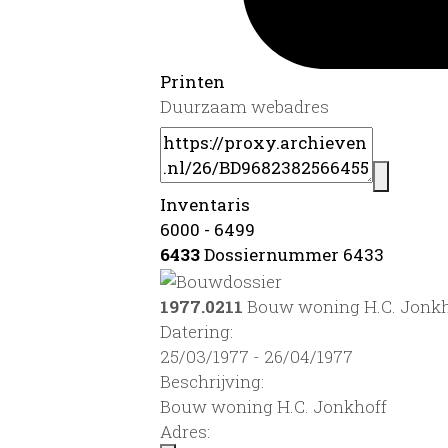
Printen
Duurzaam webadres
Inventaris
6000 - 6499
6433
Dossiernummer 6433
1977.0211
Bouw woning H.C. Jonkh
Datering
:
25/03/1977 - 26/04/1977
Beschrijving:
Bouw woning H.C. Jonkhoff
Adres: