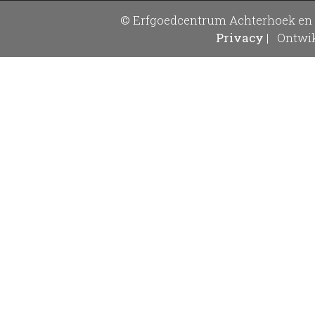
© Erfgoedcentrum Achterhoek en 
Privacy
|
Ontwik