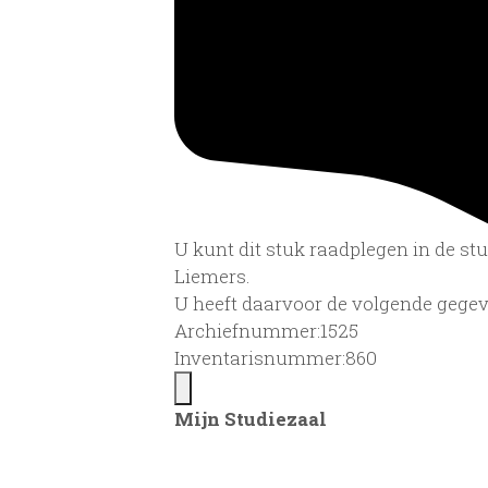
U kunt dit stuk raadplegen in de s
Liemers.
U heeft daarvoor de volgende gegev
Archiefnummer:1525
Inventarisnummer:860
Mijn Studiezaal