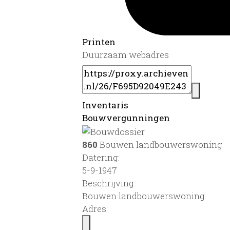
Printen
Duurzaam webadres
Inventaris
Bouwvergunningen
860
Bouwen landbouwerswoning
Datering
:
5-9-1947
Beschrijving:
Bouwen landbouwerswoning
Adres: