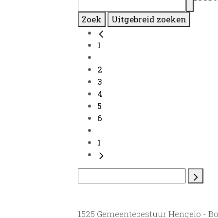
Zoek
Uitgebreid zoeken
1
...
2
3
4
5
6
...
1
1525 Gemeentebestuur Hengelo - B