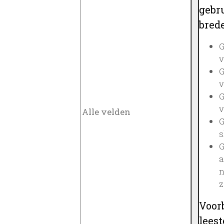
gebru
brede
G
v
G
v
G
v
G
s
G
a
n
z
Voor
lees