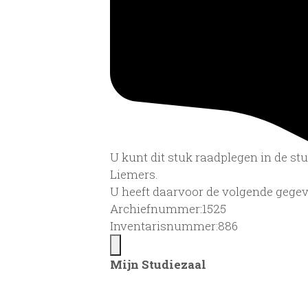
U kunt dit stuk raadplegen in de s
Liemers.
U heeft daarvoor de volgende gegev
Archiefnummer:1525
Inventarisnummer:886
Mijn Studiezaal