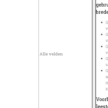
gebru
brede
G
v
G
v
G
v
G
s
G
a
n
z
Voor
lees