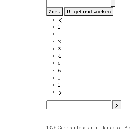
Zoek
Uitgebreid zoeken
1
...
2
3
4
5
6
...
1
1525 Gemeentebestuur Hengelo - B