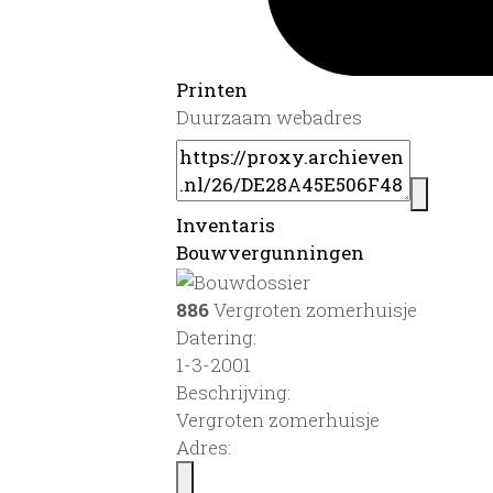
Printen
Duurzaam webadres
Inventaris
Bouwvergunningen
886
Vergroten zomerhuisje
Datering
:
1-3-2001
Beschrijving:
Vergroten zomerhuisje
Adres: