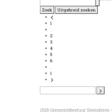
Zoek
Uitgebreid zoeken
1
...
2
3
4
5
6
...
1
1528 Gemeentebestuur Steenderen 