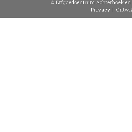
© Erfgoedcentrum Achterhoek en 
Privacy
|
Ontwik