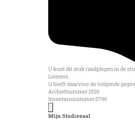
U kunt dit stuk raadplegen in de s
Liemers.
U heeft daarvoor de volgende gegev
Archiefnummer:1528
Inventarisnummer:5799
Mijn Studiezaal