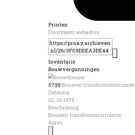
Printen
Duurzaam webadres
Inventaris
Bouwvergunningen
5799
Bouwen transformatorruimte
Datering
:
02-10-1974
Beschrijving:
Bouwen transformatorruimte
Adres: