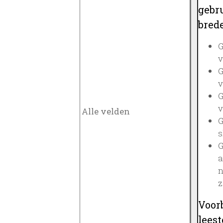
gebru
brede
G
v
G
v
G
v
G
s
G
a
n
z
Voor
lees