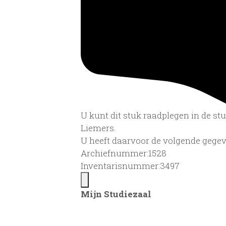
U kunt dit stuk raadplegen in de s
Liemers.
U heeft daarvoor de volgende gegev
Archiefnummer:1528
Inventarisnummer:3497
Mijn Studiezaal