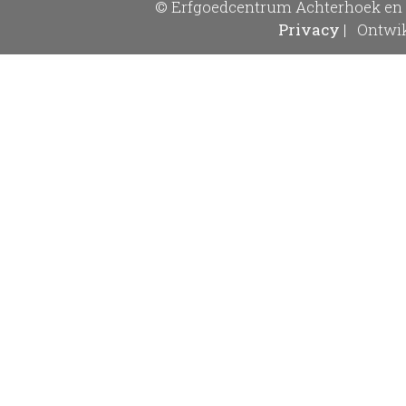
© Erfgoedcentrum Achterhoek en 
Privacy
|
Ontwik