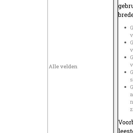
gebru
brede
G
v
G
v
G
v
G
s
G
a
n
z
Voor
lees