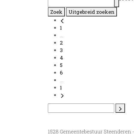
Zoek
Uitgebreid zoeken
1
...
2
3
4
5
6
...
1
1528 Gemeentebestuur Steenderen 