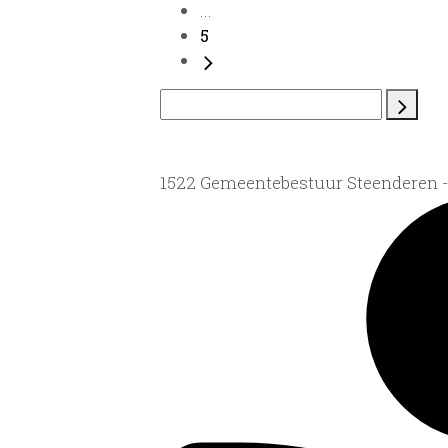
...
5
1522 Gemeentebestuur Steenderen 