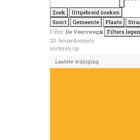
Zoek
Uitgebreid zoeken
Soort
Gemeente
Plaats
Stra
Filter:
De Veersweg
x
Filters lege
20
bouwdossiers
sorteren op: