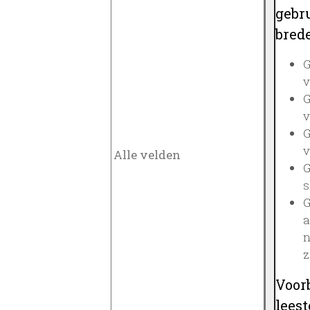
gebru
brede
G
v
G
v
G
v
G
s
G
a
n
z
Voor
lees