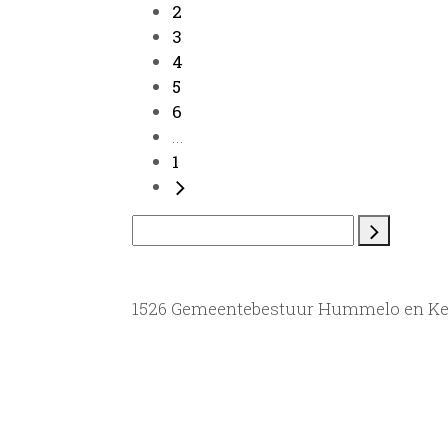
2
3
4
5
6
...
1
1526 Gemeentebestuur Hummelo en Ke