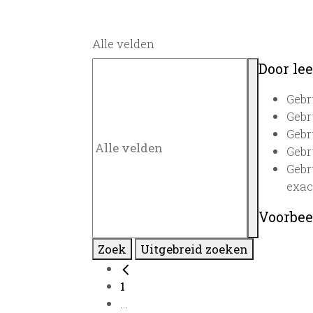
Alle velden
Door lee
Gebr
Gebr
Gebr
Gebr
Gebr
exac
Voorbee
Zoek
Uitgebreid zoeken
1
...