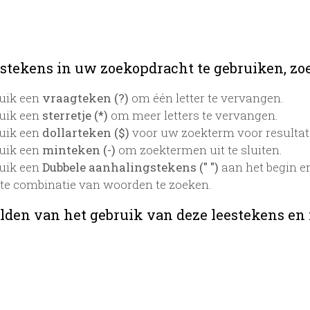
stekens in uw zoekopdracht te gebruiken, zoek
uik een
vraagteken (?)
om één letter te vervangen.
uik een
sterretje (*)
om meer letters te vervangen.
uik een
dollarteken ($)
voor uw zoekterm voor resultaten
uik een
minteken (-)
om zoektermen uit te sluiten.
uik een
Dubbele aanhalingstekens (" ")
aan het begin e
te combinatie van woorden te zoeken.
lden van het gebruik van deze leestekens en