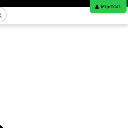
MijnECAL
Zoeken