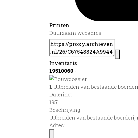
Printen
Duurzaam webadres
Inventaris
19510060
-
1
Uitbreiden van bestaande boerder
Datering
:
1951
Beschrijving:
Uitbreiden van bestaande boerderi
Adres: