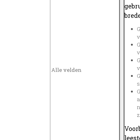
gebru
brede
G
v
G
v
G
v
G
s
G
a
n
z
Voor
lees