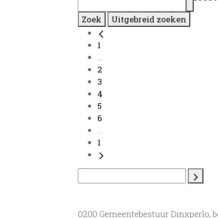
Zoek
Uitgebreid zoeken
1
...
2
3
4
5
6
...
1
0200 Gemeentebestuur Dinxperlo, 