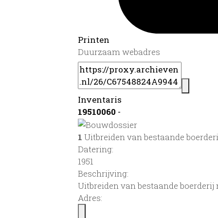
Printen
Duurzaam webadres
Inventaris
19510060
-
1
Uitbreiden van bestaande boerder
Datering
:
1951
Beschrijving:
Uitbreiden van bestaande boerderi
Adres: