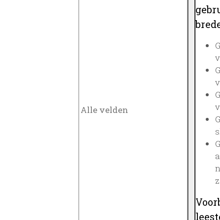
gebru
brede
G
v
G
v
G
v
G
s
G
a
n
z
Voor
lees