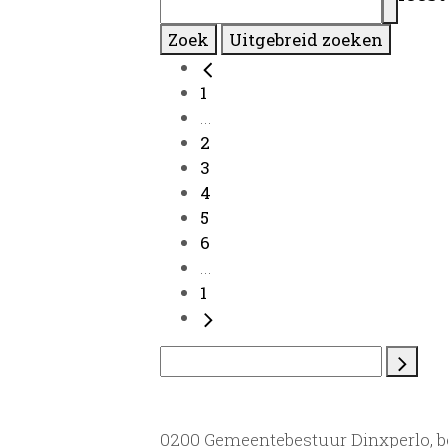
Zoek
Uitgebreid zoeken
1
...
2
3
4
5
6
...
1
0200 Gemeentebestuur Dinxperlo, 