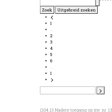
Zoek
Uitgebreid zoeken
1
...
2
3
4
5
6
...
1
1104.13 Nadere toegang op inv. nr. 1