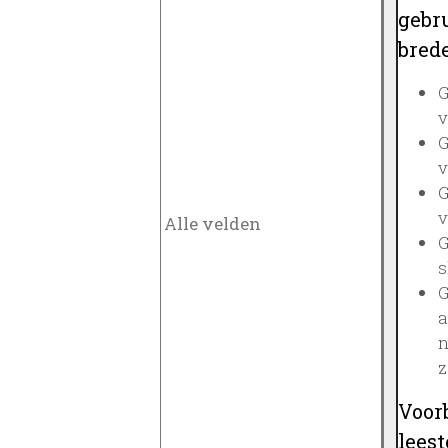
gebru
brede
G
v
G
v
G
v
G
s
G
a
n
z
Voor
lees