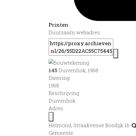
Printen
Duurzaam webadres
145
Duivenhok, 1968
Datering
:
1968
Beschrijving:
Duivenhok
Adres:
Helmond, Straakvense Bosdijk 16
Gemeente: