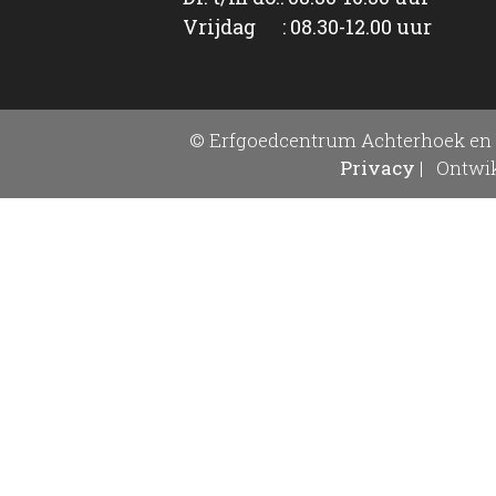
Vrijdag : 08.30-12.00 uur
© Erfgoedcentrum Achterhoek en 
Privacy
|
Ontwik