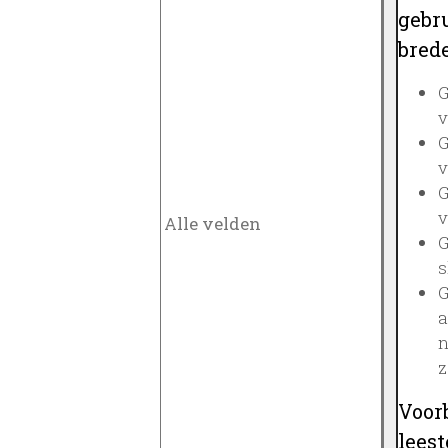
gebru
brede
G
v
G
v
G
v
G
s
G
a
n
z
Voor
lees