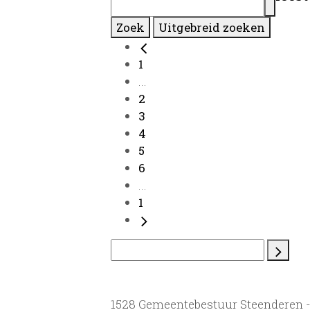
Zoek
Uitgebreid zoeken
1
...
2
3
4
5
6
...
1
1528 Gemeentebestuur Steenderen 