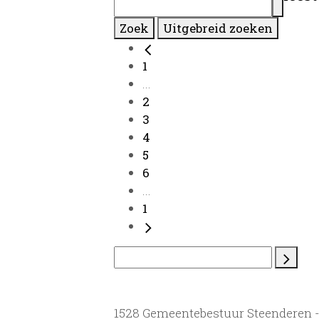
Zoek
Uitgebreid zoeken
1
...
2
3
4
5
6
...
1
1528 Gemeentebestuur Steenderen 