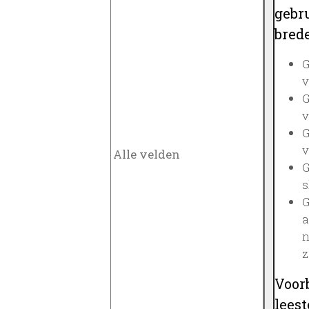
gebru
brede
G
v
G
v
G
v
G
s
G
a
n
z
Voor
lees