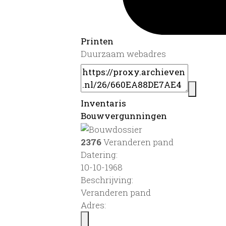
Printen
Duurzaam webadres
Inventaris
Bouwvergunningen
2376
Veranderen pand
Datering
:
10-10-1968
Beschrijving:
Veranderen pand
Adres: