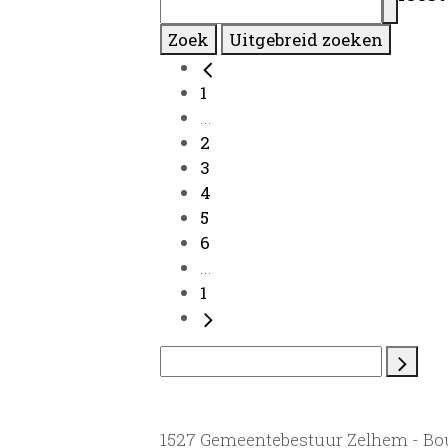
Zoek
Uitgebreid zoeken
1
...
2
3
4
5
6
...
1
1527 Gemeentebestuur Zelhem - B