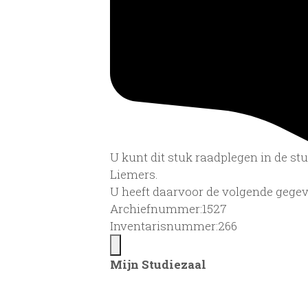
U kunt dit stuk raadplegen in de s
Liemers.
U heeft daarvoor de volgende gegev
Archiefnummer:1527
Inventarisnummer:266
Mijn Studiezaal