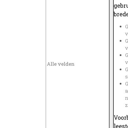
gebru
brede
G
v
G
v
G
v
G
s
G
a
n
z
Voor
lees