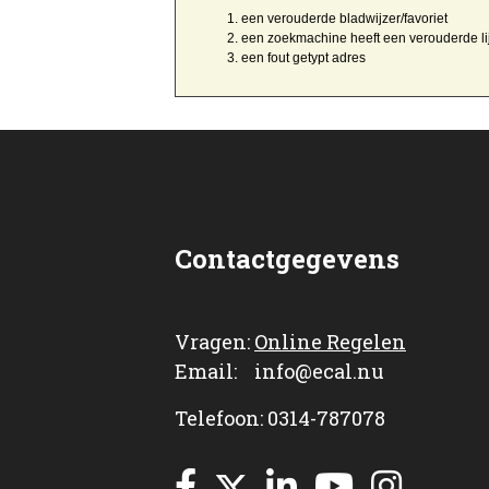
een
verouderde bladwijzer/favoriet
een zoekmachine heeft een
verouderde li
een
fout getypt
adres
Contactgegevens
Vragen:
Online Regelen
Email: info@ecal.nu
Telefoon: 0314-787078