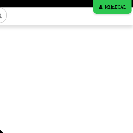
MijnECAL
Zoeken