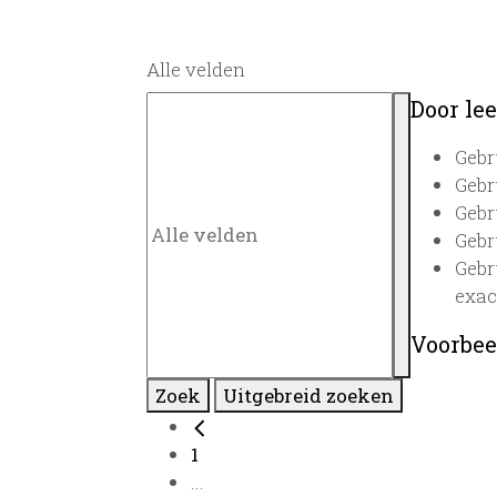
Alle velden
Door lee
Gebr
Gebr
Gebr
Gebr
Gebr
exac
Voorbee
Zoek
Uitgebreid zoeken
1
...