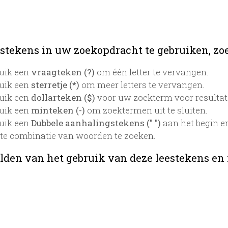
stekens in uw zoekopdracht te gebruiken, zoek
uik een
vraagteken (?)
om één letter te vervangen.
uik een
sterretje (*)
om meer letters te vervangen.
uik een
dollarteken ($)
voor uw zoekterm voor resultaten
uik een
minteken (-)
om zoektermen uit te sluiten.
uik een
Dubbele aanhalingstekens (" ")
aan het begin e
te combinatie van woorden te zoeken.
lden van het gebruik van deze leestekens en