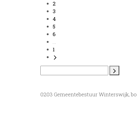
2
3
4
5
6
...
1
0203 Gemeentebestuur Winterswijk, bo