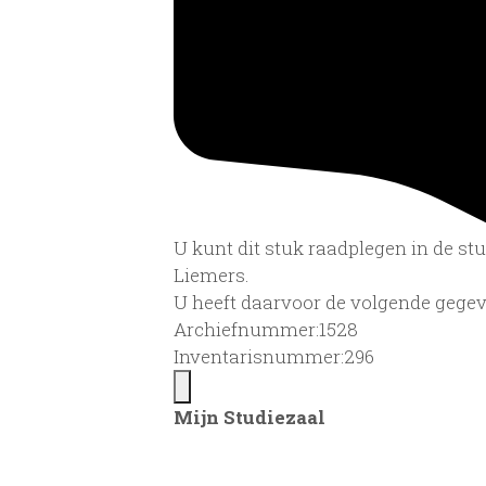
U kunt dit stuk raadplegen in de s
Liemers.
U heeft daarvoor de volgende gegev
Archiefnummer:1528
Inventarisnummer:296
Mijn Studiezaal