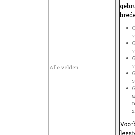
gebru
brede
G
v
G
v
G
v
G
s
G
a
n
z
Voor
lees