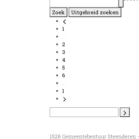
Zoek
Uitgebreid zoeken
1
...
2
3
4
5
6
...
1
1528 Gemeentebestuur Steenderen 